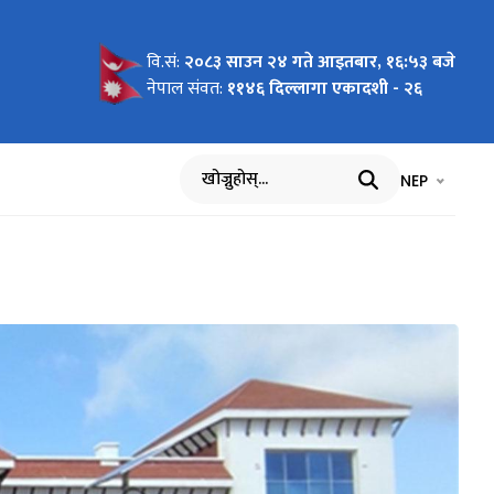
वि.सं:
२०८३ साउन २४ गते आइतबार, १६:५३ बजे
चना
नेपाल संवत:
११४६ दिल्लागा एकादशी - २६
भाषा चयन गर्नुह
भाषा प
NEP
खोज्नुहोस्