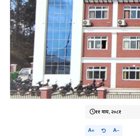
११ माघ, २०८१
A
A