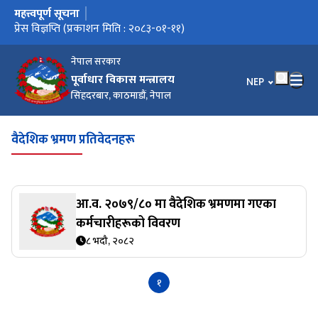
महत्त्वपूर्ण सूचना
मुख्य नेभिगेसनमा जानुहोस्
प्रेस विज्ञप्ति (प्रकाशन मिति : २०८३-०१-१३)
प्रेस विज्ञप्ति (प्रकाशन मिति : २०८३-०१-११)
सिलबन्दी दरभाउ पत्रको सम्झौता गर्न आउने बारेको सूचना
गुनासो हटलाइन सेवा सञ्‍चालन सम्बन्धी सूचना
हराएका/चोरी भएका जिन्सी सामानहरूका बारे सार्वजनिक सूचना
नेपाल सरकार
पूर्वाधार विकास मन्त्रालय
भाषा चयन गर्नुहोस
NEP
सिंहदरबार, काठमाडौं, नेपाल
वैदेशिक भ्रमण प्रतिवेदनहरू
आ.व. २०७९/८० मा वैदेशिक भ्रमणमा गएका
कर्मचारीहरूको विवरण
८ भदौ, २०८२
१