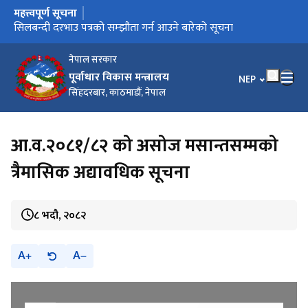
महत्त्वपूर्ण सूचना
मुख्य नेभिगेसनमा जानुहोस्
प्रेस विज्ञप्ति (प्रकाशन मिति : २०८३-०१-१३)
प्रेस विज्ञप्ति (प्रकाशन मिति : २०८३-०१-११)
सिलबन्दी दरभाउ पत्रको सम्झौता गर्न आउने बारेको सूचना
गुनासो हटलाइन सेवा सञ्‍चालन सम्बन्धी सूचना
हराएका/चोरी भएका जिन्सी सामानहरूका बारे सार्वजनिक सूचना
नेपाल सरकार
पूर्वाधार विकास मन्त्रालय
भाषा चयन गर्नुहोस
NEP
सिंहदरबार, काठमाडौं, नेपाल
आ.व.२०८१/८२ को असोज मसान्तसम्मको
त्रैमासिक अद्यावधिक सूचना
८ भदौ, २०८२
A
A