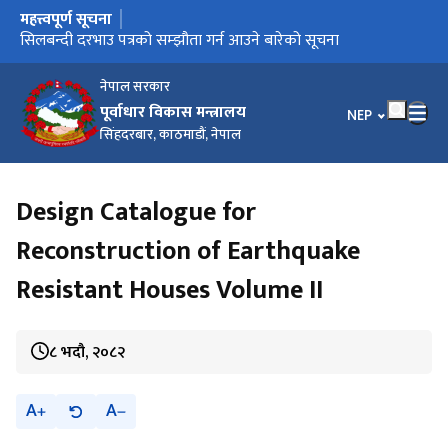
महत्त्वपूर्ण सूचना
मुख्य नेभिगेसनमा जानुहोस्
प्रेस विज्ञप्ति (प्रकाशन मिति : २०८३-०१-१३)
प्रेस विज्ञप्ति (प्रकाशन मिति : २०८३-०१-११)
सिलबन्दी दरभाउ पत्रको सम्झौता गर्न आउने बारेको सूचना
गुनासो हटलाइन सेवा सञ्‍चालन सम्बन्धी सूचना
हराएका/चोरी भएका जिन्सी सामानहरूका बारे सार्वजनिक सूचना
नेपाल सरकार
पूर्वाधार विकास मन्त्रालय
भाषा चयन गर्नुहोस
NEP
सिंहदरबार, काठमाडौं, नेपाल
Design Catalogue for
Reconstruction of Earthquake
Resistant Houses Volume II
८ भदौ, २०८२
A
A