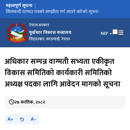
महत्त्वपूर्ण सूचना
मुख्य नेभिगेसनमा जानुहोस्
प्रेस विज्ञप्ति (प्रकाशन मिति : २०८३-०१-१३)
प्रेस विज्ञप्ति (प्रकाशन मिति : २०८३-०१-११)
सिलबन्दी दरभाउ पत्रको सम्झौता गर्न आउने बारेको सूचना
गुनासो हटलाइन सेवा सञ्‍चालन सम्बन्धी सूचना
हराएका/चोरी भएका जिन्सी सामानहरूका बारे सार्वजनिक सूचना
नेपाल सरकार
पूर्वाधार विकास मन्त्रालय
भाषा चयन गर्नुहोस
NEP
सिंहदरबार, काठमाडौं, नेपाल
अधिकार सम्पन्न वाग्मती सभ्यता एकीकृत
विकास समितिको कार्यकारी समितिको
अध्यक्ष पदका लागि आवेदन मागको सूचना
२७ कात्तिक, २०८२
A
A