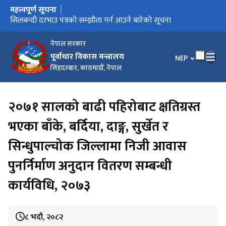
महत्त्वपूर्ण सूचना
मुख्य नेभिगेसनमा जानुहोस्
प्रेस विज्ञप्ति (प्रकाशन मिति : २०८३-०१-१३)
प्रेस विज्ञप्ति (प्रकाशन मिति : २०८३-०१-११)
सिलबन्दी दरभाउ पत्रको सम्झौता गर्न आउने बारेको सूचना
गुनासो हटलाइन सेवा सञ्‍चालन सम्बन्धी सूचना
हराएका/चोरी भएका जिन्सी सामानहरूका बारे सार्वजनिक सूचना
नेपाल सरकार
पूर्वाधार विकास मन्त्रालय
भाषा चयन गर्नुहोस
NEP
सिंहदरबार, काठमाडौं, नेपाल
२०७१ सालको बाढी पहिरोबाट क्षतिग्रस्त
भएका बाँके, बर्दिया, दाङ्ग, सुर्खेत र
सिन्धुपाल्चोक जिल्लामा निजी आवास
पुनर्निर्माण अनुदान वितरण सम्बन्धी
कार्यविधि, २०७३
८ भदौ, २०८२