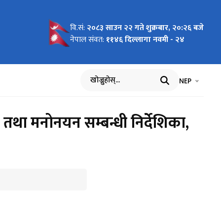
वि.सं:
२०८३ साउन २२ गते शुक्रबार, २०:२६ बजे
चना
नेपाल संवत:
११४६ दिल्लागा नवमी - २४
भाषा चयन गर्नुह
भाषा प
NEP
खोज्नुहोस्
तथा मनोनयन सम्बन्धी निर्देशिका,