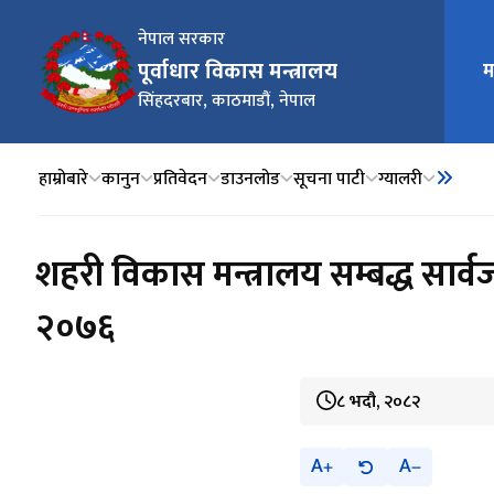
नेपाल सरकार
पूर्वाधार विकास मन्त्रालय
म
मुख्य न
सिंहदरबार, काठमाडौं, नेपाल
हाम्रोबारे
कानुन
प्रतिवेदन
डाउनलोड
सूचना पाटी
ग्यालरी
शहरी विकास मन्त्रालय सम्बद्ध सार्
२०७६
८ भदौ, २०८२
A
A