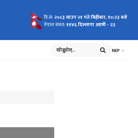
वि.सं:
२०८३ साउन २१ गते बिहीबार, १०:२३ बजे
चना
नेपाल संवत:
११४६ दिल्लागा अष्टमी - २३
भाषा चयन गर्नुह
भाषा प
NEP
खोज्नुहोस्