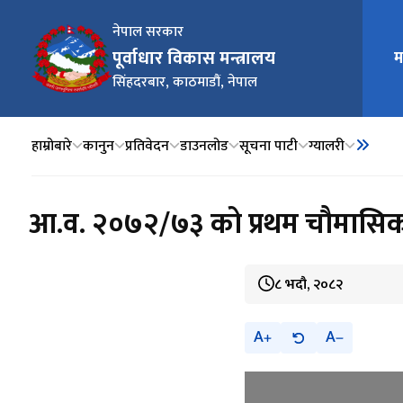
नेपाल सरकार
पूर्वाधार विकास मन्त्रालय
म
मुख्य न
सिंहदरबार, काठमाडौं, नेपाल
हाम्रोबारे
कानुन
प्रतिवेदन
डाउनलोड
सूचना पाटी
ग्यालरी
आ.व. २०७२/७३ को प्रथम चौमासिक प
८ भदौ, २०८२
A
A