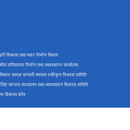
हरी विकास तथा भवन निर्माण विभाग
ंघीय सचिवालय निर्माण तथा व्यवस्थापन कार्यालय
धिकार सम्पन्न वाग्मती सभ्यता एकीकृत विकास समिति
िशिष्ट संरचना सञ्‍चालन तथा व्यवस्थापन विकास समिति
गर विकास कोष
हदरबार, काठमाडौं, नेपाल
info@moud.gov.np
४२११५६०, ४२११६७३