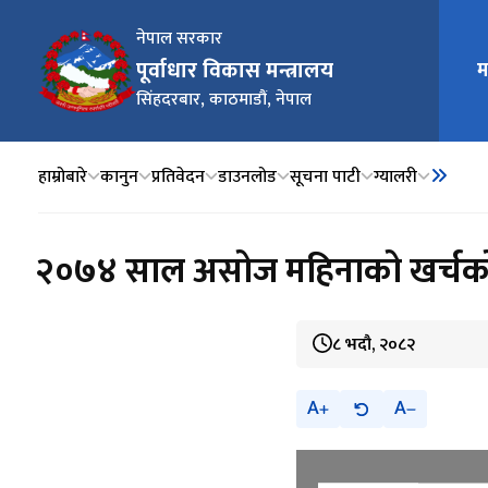
नेपाल सरकार
पूर्वाधार विकास मन्त्रालय
म
मुख्य न
सिंहदरबार, काठमाडौं, नेपाल
हाम्रोबारे
कानुन
प्रतिवेदन
डाउनलोड
सूचना पाटी
ग्यालरी
२०७४ साल असोज महिनाको खर्चको
८ भदौ, २०८२
A
A