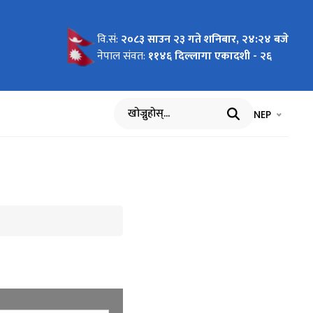
वि.सं:
२०८३ साउन २३ गते शनिबार, २४:२४ बजे
चना
नेपाल संवत:
११४६ दिल्लागा एकादशी - २६
भाषा चयन गर्नुह
भाषा प
NEP
खोज्नुहोस्