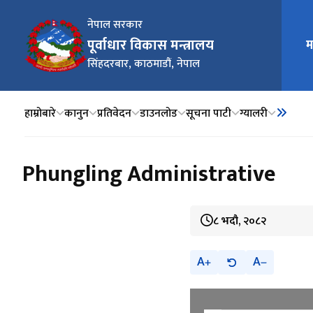
नेपाल सरकार
पूर्वाधार विकास मन्त्रालय
म
मुख्य न
सिंहदरबार, काठमाडौं, नेपाल
हाम्रोबारे
कानुन
प्रतिवेदन
डाउनलोड
सूचना पाटी
ग्यालरी
Phungling Administrative
८ भदौ, २०८२
A
A