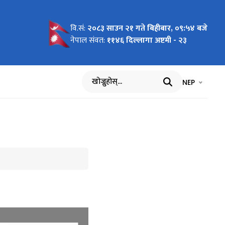
वि.सं:
२०८३ साउन २१ गते बिहीबार, ०९:५४ बजे
चना
नेपाल संवत:
११४६ दिल्लागा अष्टमी - २३
भाषा चयन गर्नुह
भाषा प
NEP
खोज्नुहोस्