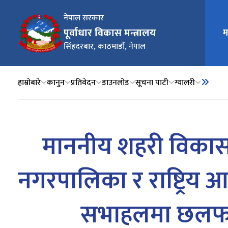
नेपाल सरकार
पूर्वाधार विकास मन्त्रालय
म
मुख्य न
सिंहदरबार, काठमाडौं, नेपाल
हाम्रोबारे
कानुन
प्रतिवेदन
डाउनलोड
सूचना पाटी
ग्यालरी
माननीय शहरी विकास मन
नगरपालिका र राष्ट्रि
सभाहलमा छलफल त