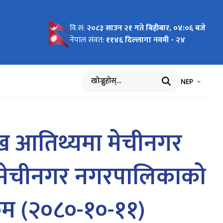
वि.सं:
२०८३ साउन २१ गते बिहीबार, ०४:०६ बजे
चना
नेपाल संवत:
११४६ दिल्लागा नवमी - २४
भाषा चयन गर्नुह
भाषा प
NEP
खोज्नुहोस्
रमुख आतिथ्यमा मेचीनगर
ो मेचीनगर नगरपालिकाको
रम (२०८०-१०-११)