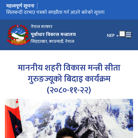
महत्त्वपूर्ण सूचना
मुख्य नेभिगेसनमा जानुहोस्
प्रेस विज्ञप्ति (प्रकाशन मिति : २०८३-०१-१३)
प्रेस विज्ञप्ति (प्रकाशन मिति : २०८३-०१-११)
सिलबन्दी दरभाउ पत्रको सम्झौता गर्न आउने बारेको सूचना
गुनासो हटलाइन सेवा सञ्‍चालन सम्बन्धी सूचना
हराएका/चोरी भएका जिन्सी सामानहरूका बारे सार्वजनिक सूचना
नेपाल सरकार
पूर्वाधार विकास मन्त्रालय
भाषा चयन गर्नुहोस
NEP
सिंहदरबार, काठमाडौं, नेपाल
माननीय शहरी विकास मन्त्री सीता
गुरुङज्यूको बिदाइ कार्यक्रम
(२०८०-११-२२)