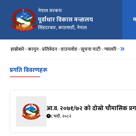
नेपाल सरकार
पूर्वाधार विकास मन्त्रालय
म
मुख्य न
सिंहदरबार, काठमाडौं, नेपाल
हाम्रोबारे
कानुन
प्रतिवेदन
डाउनलोड
सूचना पाटी
ग्यालरी
प्रगति विवरणहरू
आ.व. २०७१/७२ को दोस्रो चौमासिक प्रगत
८ भदौ, २०८२