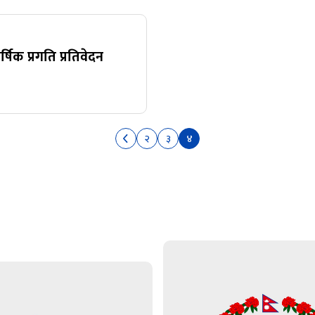
िक प्रगति प्रतिवेदन
२
३
४