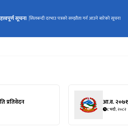
हत्त्वपूर्ण सूचना
ेभिगेसनमा जानुहोस्
प्रेस विज्ञप्ति (प्रकाशन मिति : २०८३-०१-१३)
प्रेस विज्ञप्ति (प्रकाशन मिति : २०८३-०१-११)
सिलबन्दी दरभाउ पत्रको सम्झौता गर्न आउने बारेको सूचना
गुनासो हटलाइन सेवा सञ्‍चालन सम्बन्धी सूचना
हराएका/चोरी भएका जिन्सी सामानहरूका बारे सार्वजनिक सू
ि प्रतिवेदन
आ.व. २०७१/
८ भदौ, २०८२