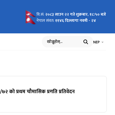
वि.सं:
२०८३ साउन २२ गते शुक्रबार, १८:५० बजे
चना
नेपाल संवत:
११४६ दिल्लागा नवमी - २४
भाषा चयन गर्नुह
भाषा प
NEP
खोज्नुहोस्
७२ को प्रथम चौमासिक प्रगति प्रतिवेदन