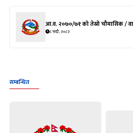
आ.व. २०७०/७१ को तेस्रो चौमासिक / वार्ष
८ भदौ, २०८२
सम्बन्धित